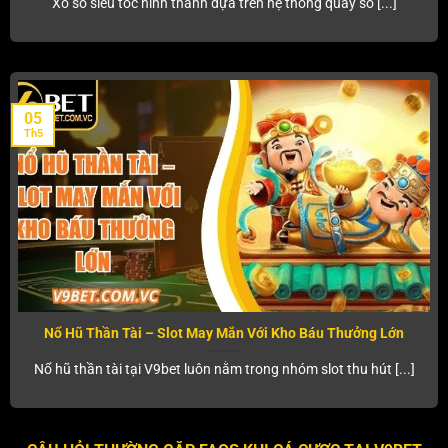
Xổ số siêu tốc hình thành dựa trên hệ thống quay số [...]
2023
thức, tối ưu tốc độ truy cập, nâng cao trải nghiệm
người dùng trên thiết bị di động hiện đại.
Hệ thống thanh toán nâng cấp toàn diện, tích hợp hơn
2025
30 ngân hàng nội địa khu vực Đông Nam Á, đồng thời
rút ngắn thời gian xử lý giao dịch.
05
Th5
Nổ Hũ Thần Tài – Slot May Mắn Với Kho Báu Thưởng Lớn
Tổng hợp các cột mốc đáng nhớ của thương hiệu V9bet
đạt được
Nổ hũ thần tài tại V9bet luôn nằm trong nhóm slot thu hút [...]
Đánh giá ưu điểm nổi bật về V9bet