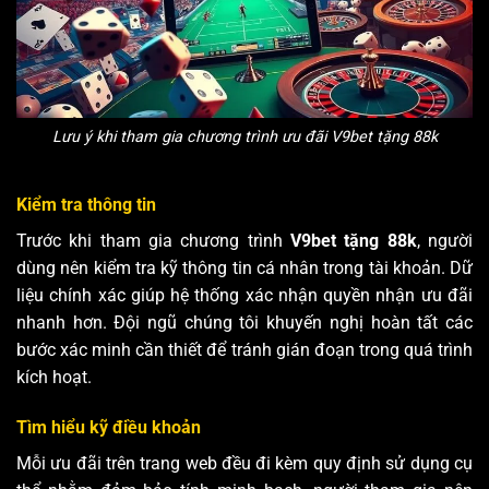
Lưu ý khi tham gia chương trình ưu đãi V9bet tặng 88k
Kiểm tra thông tin
Trước khi tham gia chương trình
V9bet tặng 88k
, người
dùng nên kiểm tra kỹ thông tin cá nhân trong tài khoản. Dữ
liệu chính xác giúp hệ thống xác nhận quyền nhận ưu đãi
nhanh hơn. Đội ngũ chúng tôi khuyến nghị hoàn tất các
bước xác minh cần thiết để tránh gián đoạn trong quá trình
kích hoạt.
Tìm hiểu kỹ điều khoản
Mỗi ưu đãi trên trang web đều đi kèm quy định sử dụng cụ