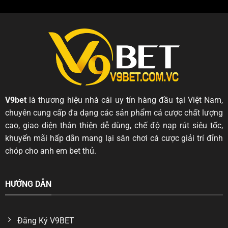
–
Kho
Trò
Báu
Chơi
Thưởng
Slot
Lớn
Săn
Jackpot
Hấp
Dẫn
V9bet
là thương hiệu nhà cái uy tín hàng đầu tại Việt Nam,
chuyên cung cấp đa dạng các sản phẩm cá cược chất lượng
cao, giao diện thân thiện dễ dùng, chế độ nạp rút siêu tốc,
khuyến mãi hấp dẫn mang lại sân chơi cá cược giải trí đỉnh
chóp cho anh em bet thủ.
HƯỚNG DẪN
Đăng Ký V9BET