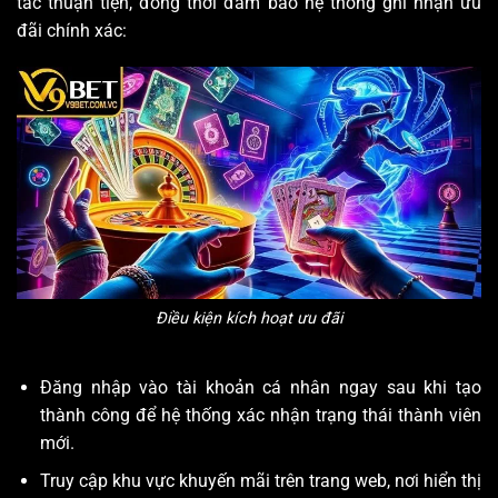
tác thuận tiện, đồng thời đảm bảo hệ thống ghi nhận ưu
đãi chính xác:
Điều kiện kích hoạt ưu đãi
Đăng nhập vào tài khoản cá nhân ngay sau khi tạo
thành công để hệ thống xác nhận trạng thái thành viên
mới.
Truy cập khu vực khuyến mãi trên trang web, nơi hiển thị