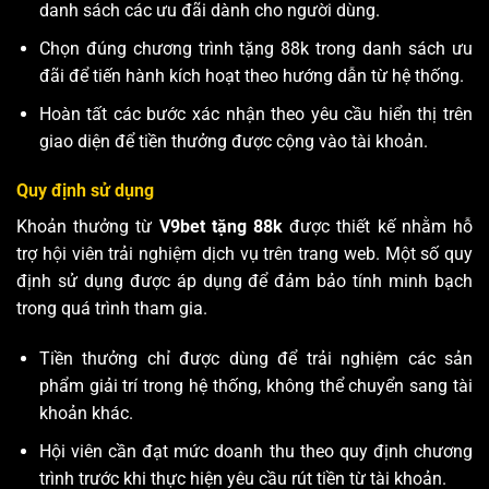
danh sách các ưu đãi dành cho người dùng.
Chọn đúng chương trình tặng 88k trong danh sách ưu
đãi để tiến hành kích hoạt theo hướng dẫn từ hệ thống.
Hoàn tất các bước xác nhận theo yêu cầu hiển thị trên
giao diện để tiền thưởng được cộng vào tài khoản.
Quy định sử dụng
Khoản thưởng từ
V9bet tặng 88k
được thiết kế nhằm hỗ
trợ hội viên trải nghiệm dịch vụ trên trang web. Một số quy
định sử dụng được áp dụng để đảm bảo tính minh bạch
trong quá trình tham gia.
Tiền thưởng chỉ được dùng để trải nghiệm các sản
phẩm giải trí trong hệ thống, không thể chuyển sang tài
khoản khác.
Hội viên cần đạt mức doanh thu theo quy định chương
trình trước khi thực hiện yêu cầu rút tiền từ tài khoản.