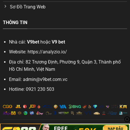
Sơ Đồ Trang Web
THÔNG TIN
Nhà cái:
V9bet
hoặc
V9 bet
Website:
https://analyzio.io/
Địa chỉ: 82 Trương Định, Phường 9, Quận 3, Thành phố
Hồ Chí Minh, Việt Nam
Email:
admin@v9bet.com.vc
Hotline: 0921 230 503
Từ khoá liên quan:
v9bet / v9 bet / v9bet com / v9bet club /