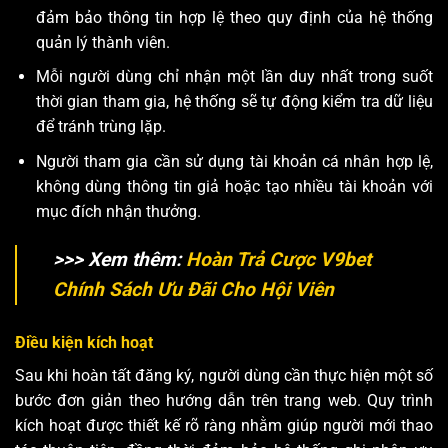
đảm bảo thông tin hợp lệ theo quy định của hệ thống
quản lý thành viên.
Mỗi người dùng chỉ nhận một lần duy nhất trong suốt
thời gian tham gia, hệ thống sẽ tự động kiểm tra dữ liệu
để tránh trùng lặp.
Người tham gia cần sử dụng tài khoản cá nhân hợp lệ,
không dùng thông tin giả hoặc tạo nhiều tài khoản với
mục đích nhận thưởng.
>>> Xem thêm:
Hoàn Trả Cược V9bet
Chính Sách Ưu Đãi Cho Hội Viên
Điều kiện kích hoạt
Sau khi hoàn tất đăng ký, người dùng cần thực hiện một số
bước đơn giản theo hướng dẫn trên trang web. Quy trình
kích hoạt được thiết kế rõ ràng nhằm giúp người mới thao