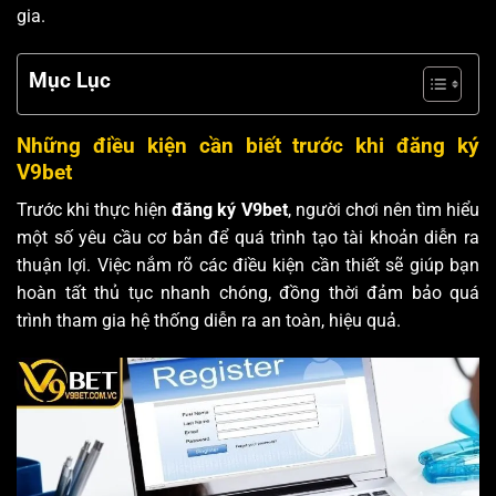
gia.
Mục Lục
Những điều kiện cần biết trước khi đăng ký
V9bet
Trước khi thực hiện
đăng ký V9bet
, người chơi nên tìm hiểu
một số yêu cầu cơ bản để quá trình tạo tài khoản diễn ra
thuận lợi. Việc nắm rõ các điều kiện cần thiết sẽ giúp bạn
hoàn tất thủ tục nhanh chóng, đồng thời đảm bảo quá
trình tham gia hệ thống diễn ra an toàn, hiệu quả.