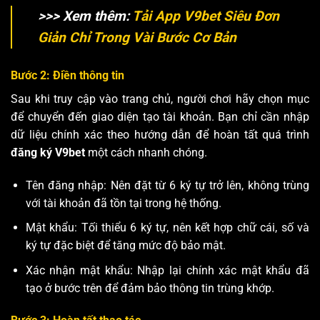
>>> Xem thêm:
Tải App V9bet Siêu Đơn
Giản Chỉ Trong Vài Bước Cơ Bản
Bước 2: Điền thông tin
Sau khi truy cập vào trang chủ, người chơi hãy chọn mục
để chuyển đến giao diện tạo tài khoản. Bạn chỉ cần nhập
dữ liệu chính xác theo hướng dẫn để hoàn tất quá trình
đăng ký V9bet
một cách nhanh chóng.
Tên đăng nhập: Nên đặt từ 6 ký tự trở lên, không trùng
với tài khoản đã tồn tại trong hệ thống.
Mật khẩu: Tối thiểu 6 ký tự, nên kết hợp chữ cái, số và
ký tự đặc biệt để tăng mức độ bảo mật.
Xác nhận mật khẩu: Nhập lại chính xác mật khẩu đã
tạo ở bước trên để đảm bảo thông tin trùng khớp.