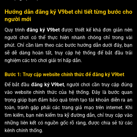
Hướng dẫn đăng ký V9bet chi tiết từng bước cho
người mới
Quy trình
đăng ký V9bet
được thiết kế khá đơn giản nên
người chơi có thể thực hiện nhanh chóng chỉ trong vài
phút. Chỉ cần làm theo các bước hướng dẫn dưới đây, bạn
sẽ dễ dàng hoàn tất, truy cập hệ thống để bắt đầu trải
nghiệm các trò chơi giải trí hấp dẫn.
Bước 1: Truy cập website chính thức để đăng ký V9bet
Để bắt đầu
đăng ký V9bet
, người chơi cần truy cập đúng
vào website chính thức của hệ thống. Đây là bước quan
trọng giúp bạn đảm bảo quá trình tạo tài khoản diễn ra an
toàn, tránh gặp phải các trang giả mạo trên internet. Khi
tìm kiếm, bạn nên kiểm tra kỹ đường dẫn, chỉ truy cập vào
những liên kết có nguồn gốc rõ ràng, được chia sẻ từ các
kênh chính thống.