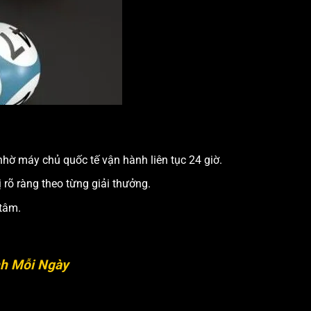
nhờ máy chủ quốc tế vận hành liên tục 24 giờ.
ị rõ ràng theo từng giải thưởng.
 tâm.
nh Mỗi Ngày