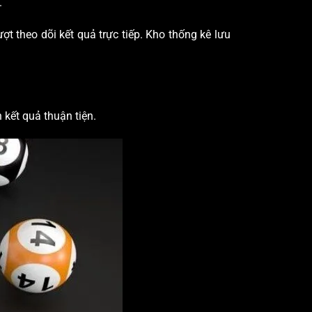
.
t theo dõi kết quả trực tiếp. Kho thống kê lưu
 kết quả thuận tiện.