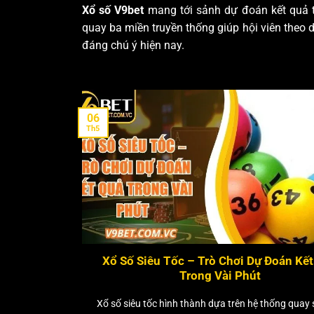
Xổ số V9bet
mang tới sảnh dự đoán kết quả t
quay ba miền truyền thống giúp hội viên theo d
đáng chú ý hiện nay.
06
Th5
Xổ Số Siêu Tốc – Trò Chơi Dự Đoán Kế
Trong Vài Phút
Xổ số siêu tốc hình thành dựa trên hệ thống quay 