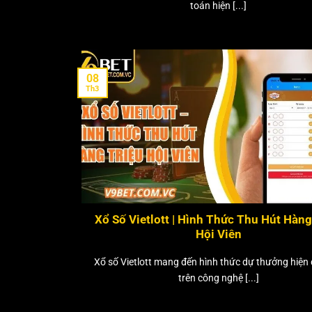
toán hiện [...]
08
Th3
Xổ Số Vietlott | Hình Thức Thu Hút Hàng
Hội Viên
Xổ số Vietlott mang đến hình thức dự thưởng hiện
trên công nghệ [...]