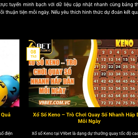
rực tuyến minh bạch với dữ liệu cập nhật nhanh cùng bảng th
õi thuận tiện mỗi ngày. Nếu yêu thích hình thức dự đoán kết qu
08
Th3
t Quả
Xổ Số Keno – Trò Chơi Quay Số Nhanh Hấp 
Mỗi Ngày
số điện
Xổ số Keno tại V9bet là dạng dự thưởng quay tốc độ ca