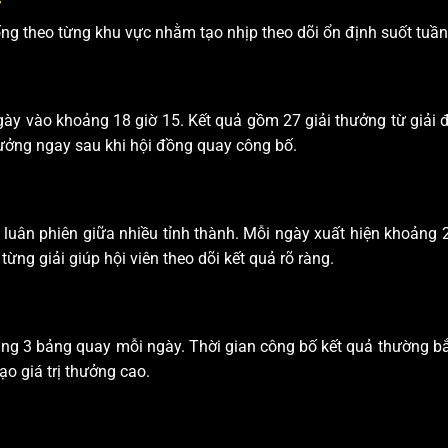
ống theo từng khu vực nhằm tạo nhịp theo dõi ổn định suốt tuần
 vào khoảng 18 giờ 15. Kết quả gồm 27 giải thưởng từ giải đặc
hưởng ngay sau khi hội đồng quay công bố.
luân phiên giữa nhiều tỉnh thành. Mỗi ngày xuất hiện khoảng 
t từng giải giúp hội viên theo dõi kết quả rõ ràng.
ng 3 bảng quay mỗi ngày. Thời gian công bố kết quả thường bắt
ạo giá trị thưởng cao.