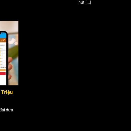
hút [...]
 Triệu
 đại dựa