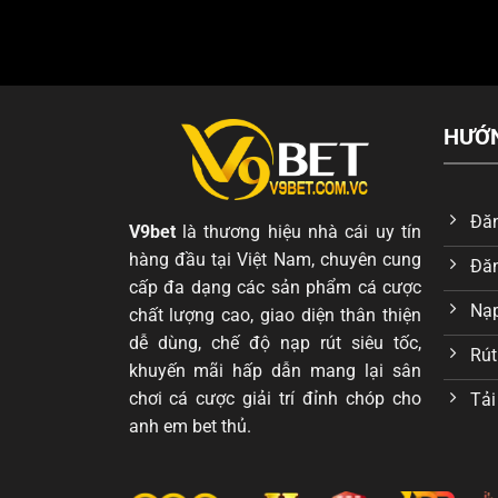
HƯỚ
Đă
V9bet
là thương hiệu nhà cái uy tín
hàng đầu tại Việt Nam, chuyên cung
Đă
cấp đa dạng các sản phẩm cá cược
Nạp
chất lượng cao, giao diện thân thiện
dễ dùng, chế độ nạp rút siêu tốc,
Rút
khuyến mãi hấp dẫn mang lại sân
chơi cá cược giải trí đỉnh chóp cho
Tải
anh em bet thủ.