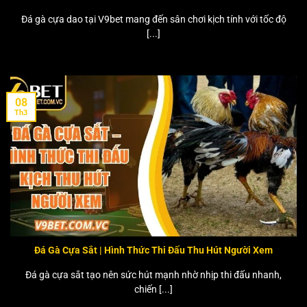
Đá gà cựa dao tại V9bet mang đến sân chơi kịch tính với tốc độ
[...]
08
Th3
Đá Gà Cựa Sắt | Hình Thức Thi Đấu Thu Hút Người Xem
Đá gà cựa sắt tạo nên sức hút mạnh nhờ nhịp thi đấu nhanh,
chiến [...]