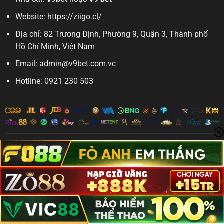
Website:
https://ziigo.cl/
Địa chỉ: 82 Trương Định, Phường 9, Quận 3, Thành phố
Hồ Chí Minh, Việt Nam
Email:
admin@v9bet.com.vc
Hotline: 0921 230 503
Từ khoá liên quan:
v9bet / v9 bet / v9bet com / v9bet club /
v9 best / trang chủ v9bet / link vào v9bet / v9bet đăng nhập
/ nhà cái v9bet / v9bet chính hãng / v9bet việt nam / code
v9bet +98k