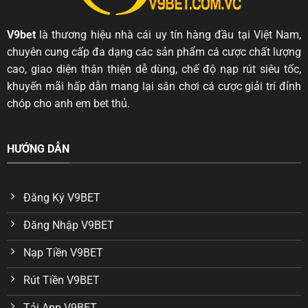
V9bet
là thương hiệu nhà cái uy tín hàng đầu tại Việt Nam,
chuyên cung cấp đa dạng các sản phẩm cá cược chất lượng
cao, giao diện thân thiện dễ dùng, chế độ nạp rút siêu tốc,
khuyến mãi hấp dẫn mang lại sân chơi cá cược giải trí đỉnh
chóp cho anh em bet thủ.
HƯỚNG DẪN
Đăng Ký V9BET
Đăng Nhập V9BET
Nạp Tiền V9BET
Rút Tiền V9BET
Tải App V9BET