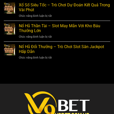
Cách
Cái
Gà
Xổ Số Siêu Tốc – Trò Chơi Dự Đoán Kết Quả Trong
Đọc
V9bet
Campuchia
Kèo
Vài Phút
–
Trực
Chức năng bình luận bị tắt
ở
Trải
Tiếp
Xổ
Nghiệm
Chuẩn
Số
Nổ Hũ Thần Tài – Slot May Mắn Với Kho Báu
Trường
Tại
Siêu
Gà
Thưởng Lớn
V9bet
Tốc
Hấp
Chức năng bình luận bị tắt
ở
–
Dẫn
Nổ
Trò
2026
Hũ
Nổ Hũ Đổi Thưởng – Trò Chơi Slot Săn Jackpot
Chơi
Thần
Dự
Hấp Dẫn
Tài
Đoán
Chức năng bình luận bị tắt
ở
–
Kết
Nổ
Slot
Quả
Hũ
May
Trong
Đổi
Mắn
Vài
Thưởng
Với
Phút
–
Kho
Trò
Báu
Chơi
Thưởng
Slot
Lớn
Săn
Jackpot
Hấp
Dẫn