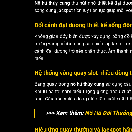
Nổ hũ thủy cung
thu hút nhờ thiết kế đại dươ
sáng cùng jackpot tích lũy liên tục giúp mỗi vò
Bối cảnh đại dương thiết kế sống độn
Không gian đáy biển được xây dựng bằng đồ họ
rương vàng cổ đại cùng sao biển lấp lánh. T
cảnh đại dương trở nên chân thực. Âm thanh
biển.
Hệ thống vòng quay slot nhiều dòng 
Bảng quay trong
nổ hũ thủy cung
sử dụng cấu t
Khi từ ba tới năm biểu tượng giống nhau xuất 
ứng. Cấu trúc nhiều dòng giúp tần suất xuất hiệ
>>> Xem thêm:
Nổ Hũ Đổi Thưởng 
Hiệu ứng quay thưởng và jackpot hấ