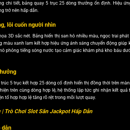
ng chi tiết, bảng quay 5 trục 25 dòng thưởng ổn định. Hiệu ứ
ng trở nên hấp dẫn.
g, lôi cuốn người nhìn
a 3D sắc nét. Bảng hiển thị san hô nhiều màu, ngọc trai phát
ông màu xanh lam kết hợp hiệu ứng ánh sáng chuyển động giúp
 mô phỏng tiếng sóng nước tạo cảm giác khám phá kho báu dướ
thưởng
rúc 5 trục kết hợp 25 dòng cố định hiển thị đồng thời trên màn
hiện trên cùng dòng hợp lệ, hệ thống lập tức ghi nhận kết quả
n tổ hợp hợp lệ tăng rõ rệt trong mỗi lượt quay.
| Trò Chơi Slot Săn Jackpot Hấp Dẫn
p dẫn