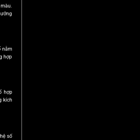
u màu.
thưởng
cổ nằm
ng hợp
ổ hợp
g kích
 hệ số