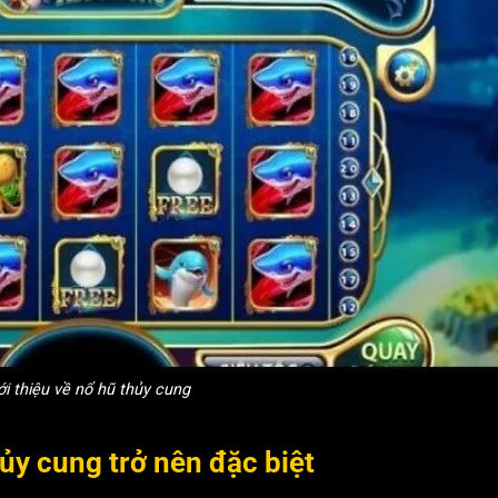
ới thiệu về nổ hũ thủy cung
ủy cung trở nên đặc biệt