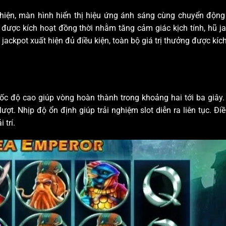
 hiện, màn hình hiển thị hiệu ứng ánh sáng cùng chuyển động
được kích hoạt đồng thời nhằm tăng cảm giác kịch tính, hũ j
g jackpot xuất hiện đủ điều kiện, toàn bộ giá trị thưởng được kíc
c độ cao giúp vòng hoàn thành trong khoảng hai tới ba giây
ợt. Nhịp độ ổn định giúp trải nghiệm slot diễn ra liên tục. Đi
 trí.