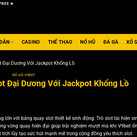
DẪN
CASINO
THỂ THAO
NỔ HŨ
ĐÁ GÀ
XỔ 
t Đại Dương Với Jackpot Khổng Lồ
NỔ HŨ V9BET
ot Đại Dương Với Jackpot Khổng Lồ
lớn với bảng quay slot thiết kế sinh động. Trò slot tái hiện si
ống vòng quay hiện đại giúp trải nghiệm mượt mà khi
V9bet
ổn
 tích lũy tạo sức hút mạnh mẽ trong cộng đồng yêu thích slot.