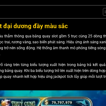
t đại dương đầy màu sắc
 sâu thẳm thông qua bảng quay slot gồm 5 trục cùng 25 dòng 
gọc trai, rương vàng, sao biển phát sáng. Hiệu ứng ánh sáng xa
ơng trở nên sống động. Hệ thống âm thanh mô phỏng tiếng són
.
 ràng trên từng biểu tượng xuất hiện trong bảng trả kết quả
ng bảng quay. Khi ba biểu tượng trở lên xuất hiện trên dòng hợp 
p quay nhanh kết hợp hiệu ứng jackpot tích lũy giúp mỗi lượt t