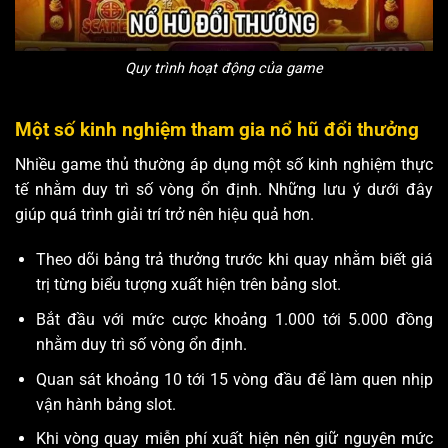
Quy trình hoạt động của game
Một số kinh nghiệm tham gia nổ hũ đổi thưởng
Nhiều game thủ thường áp dụng một số kinh nghiệm thực
tế nhằm duy trì số vòng ổn định. Những lưu ý dưới đây
giúp quá trình giải trí trở nên hiệu quả hơn.
Theo dõi bảng trả thưởng trước khi quay nhằm biết giá
trị từng biểu tượng xuất hiện trên bảng slot.
Bắt đầu với mức cược khoảng 1.000 tới 5.000 đồng
nhằm duy trì số vòng ổn định.
Quan sát khoảng 10 tới 15 vòng đầu để làm quen nhịp
vận hành bảng slot.
Khi vòng quay miễn phí xuất hiện nên giữ nguyên mức