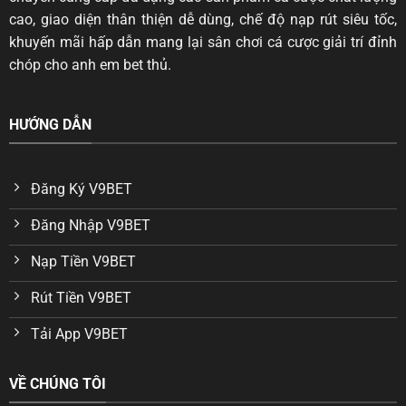
cao, giao diện thân thiện dễ dùng, chế độ nạp rút siêu tốc,
khuyến mãi hấp dẫn mang lại sân chơi cá cược giải trí đỉnh
chóp cho anh em bet thủ.
HƯỚNG DẪN
Đăng Ký V9BET
Đăng Nhập V9BET
Nạp Tiền V9BET
Rút Tiền V9BET
Tải App V9BET
VỀ CHÚNG TÔI