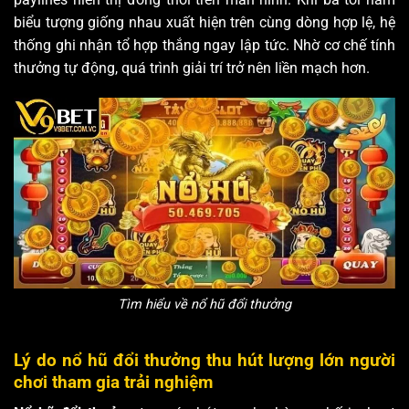
biểu tượng giống nhau xuất hiện trên cùng dòng hợp lệ, hệ
thống ghi nhận tổ hợp thắng ngay lập tức. Nhờ cơ chế tính
thưởng tự động, quá trình giải trí trở nên liền mạch hơn.
Tìm hiểu về nổ hũ đổi thưởng
Lý do nổ hũ đổi thưởng thu hút lượng lớn người
chơi tham gia trải nghiệm