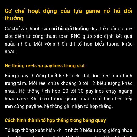
Cơ chế hoạt động của tựa game nổ hũ đổi
thưởng
Cơ chế vận hành của
nổ hũ đổi thưởng
dựa trên bảng quay
slot điện tử cùng thuật toán RNG giúp xác định kết quả
ngẫu nhiên. Mỗi vòng hiển thị tổ hợp biểu tượng khác
nhau.
Hệ thống reels và paylines trong slot
Bảng quay thường thiết kế 5 reels đặt dọc trên màn hình
trung tâm. Mỗi reel chứa khoảng 8 tới 12 biểu tượng khác
nhau. Hệ thống tích hợp 20 tới 30 paylines chạy ngang
hoặc chéo. Khi biểu tượng giống nhau xuất hiện liên tiếp
trên cùng payline, hệ thống ghi nhận tổ hợp thắng.
Cách hình thành tổ hợp thắng trong bảng quay
Tổ hợp thắng xuất hiện khi ít nhất 3 biểu tượng giống nhau