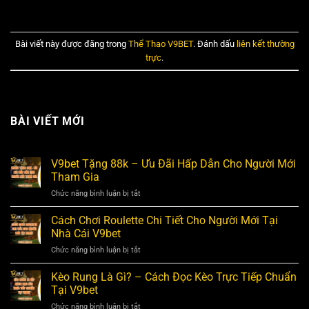
Bài viết này được đăng trong
Thể Thao V9BET
. Đánh dấu
liên kết thường
trực
.
BÀI VIẾT MỚI
V9bet Tặng 88k – Ưu Đãi Hấp Dẫn Cho Người Mới
Tham Gia
Chức năng bình luận bị tắt
ở
V9bet
Tặng
Cách Chơi Roulette Chi Tiết Cho Người Mới Tại
88k
Nhà Cái V9bet
–
Chức năng bình luận bị tắt
ở
Ưu
Cách
Đãi
Chơi
Kèo Rung Là Gì? – Cách Đọc Kèo Trực Tiếp Chuẩn
Hấp
Roulette
Dẫn
Tại V9bet
Chi
Cho
Chức năng bình luận bị tắt
ở
Tiết