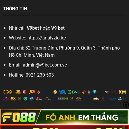
THÔNG TIN
Nhà cái:
V9bet
hoặc
V9 bet
Website:
https://analyzio.io/
Địa chỉ: 82 Trương Định, Phường 9, Quận 3, Thành phố
Hồ Chí Minh, Việt Nam
Email:
admin@v9bet.com.vc
Hotline: 0921 230 503
Từ khoá liên quan:
v9bet / v9 bet / v9bet com / v9bet club /
v9 best / trang chủ v9bet / link vào v9bet / v9bet đăng nhập
/ nhà cái v9bet / v9bet chính hãng / v9bet việt nam / code