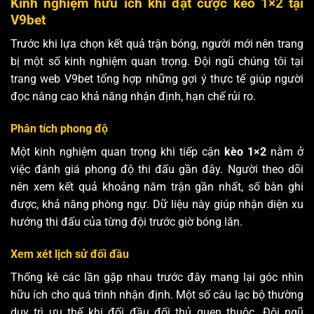
Kinh nghiệm hữu ích khi đặt cược kèo 1×2 tại
V9bet
Trước khi lựa chọn kết quả trận bóng, người mới nên trang
bị một số kinh nghiệm quan trọng. Đội ngũ chúng tôi tại
trang web V9bet tổng hợp những gợi ý thực tế giúp người
đọc nâng cao khả năng nhận định, hạn chế rủi ro.
Phân tích phong độ
Một kinh nghiệm quan trọng khi tiếp cận
kèo 1×2
nằm ở
việc đánh giá phong độ thi đấu gần đây. Người theo dõi
nên xem kết quả khoảng năm trận gần nhất, số bàn ghi
được, khả năng phòng ngự. Dữ liệu này giúp nhận diện xu
hướng thi đấu của từng đội trước giờ bóng lăn.
Xem xét lịch sử đối đầu
Thống kê các lần gặp nhau trước đây mang lại góc nhìn
hữu ích cho quá trình nhận định. Một số câu lạc bộ thường
duy trì ưu thế khi đối đầu đối thủ quen thuộc. Đội ngũ